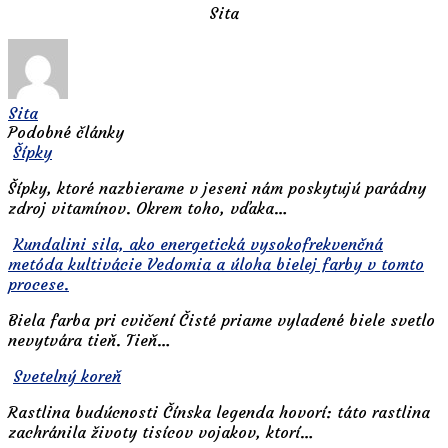
Sita
Sita
Podobné články
Šípky
Šípky, ktoré nazbierame v jeseni nám poskytujú parádny
zdroj vitamínov. Okrem toho, vďaka…
Kundalini sila, ako energetická vysokofrekvenčná
metóda kultivácie Vedomia a úloha bielej farby v tomto
procese.
Biela farba pri cvičení Čisté priame vyladené biele svetlo
nevytvára tieň. Tieň…
Svetelný koreň
Rastlina budúcnosti Čínska legenda hovorí: táto rastlina
zachránila životy tisícov vojakov, ktorí…