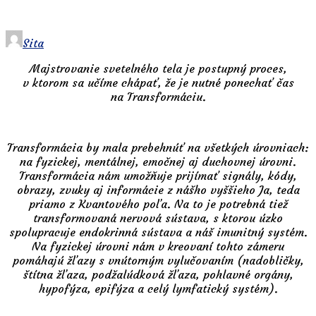
Sita
Majstrovanie svetelného tela je postupný proces,
v ktorom sa učíme chápať, že je nutné ponechať čas
na Transformáciu.
Transformácia by mala prebehnúť na všetkých úrovniach:
na fyzickej, mentálnej, emočnej aj duchovnej úrovni.
Transformácia nám umožňuje prijímať signály, kódy,
obrazy, zvuky aj informácie z nášho vyššieho Ja, teda
priamo z Kvantového poľa. Na to je potrebná tiež
transformovaná nervová sústava, s ktorou úzko
spolupracuje endokrinná sústava a náš imunitný systém.
Na fyzickej úrovni nám v kreovaní tohto zámeru
pomáhajú žľazy s vnútorným vylučovaním (nadobličky,
štítna žľaza, podžalúdková žľaza, pohlavné orgány,
hypofýza, epifýza a celý lymfatický systém).