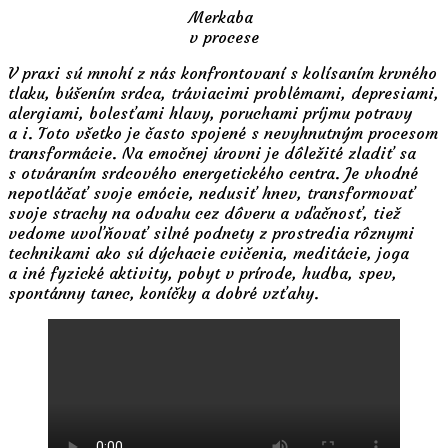
Merkaba
v procese
V praxi sú mnohí z nás konfrontovaní s kolísaním krvného
tlaku, búšením srdca, tráviacimi problémami, depresiami,
alergiami, bolesťami hlavy, poruchami príjmu potravy
a i. Toto všetko je často spojené s nevyhnutným procesom
transformácie. Na emočnej úrovni je dôležité zladiť sa
s otváraním srdcového energetického centra. Je vhodné
nepotláčať svoje emócie, nedusiť hnev, transformovať
svoje strachy na odvahu cez dôveru a vďačnosť, tiež
vedome uvoľňovať silné podnety z prostredia rôznymi
technikami ako sú dýchacie cvičenia, meditácie, joga
a iné fyzické aktivity, pobyt v prírode, hudba, spev,
spontánny tanec, koníčky a dobré vzťahy.