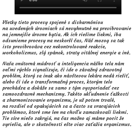
Všetky tieto procesy spojené s disharmóniou
na uvedených úrovniach sú nevyhnutné na previbrovanie
na jemnejšie úrovne bytia. Ak ich riešime liekmi, iba
odsunieme procesy na neskorší čas, Náš mozog sa tak
isto previbrováva cez nekontrolované reakcie,
workoholizmus, zlý spánok, straty vitálnej energie a iné.
Naša vnútorná múdrosť a inteligencia nášho tela nám
veľmi rýchlo signalizuje, či ide o závažný zdravotný
problém, ktorý sa inak ako návštevou lekára nedá riešiť,
alebo či ide o transformačný proces, ktorým telo
prechádza a dokáže sa samo s tým vysporiadať cez
samoozdravné mechanizmy. Takéto ukľudnenie ťažkosti
a zharmonizovanie organizmu, je už potom trvalé,
na rozdiel od opakujúcich sa a často sa vracajúcich
problémov, ktoré sme len na chvíľu zamaskovali liekmi.
Tie síce niečo zakryjú, na čas možno aj máme pocit že
vyriešia, ale v skutočnosti ešte viac zaťažia organizmus.