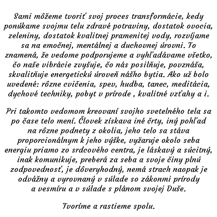
Sami môžeme tvoriť svoj proces transformácie, kedy
ponúkame svojmu telu zdravé potraviny, dostatok ovocia,
zeleniny, dostatok kvalitnej pramenitej vody, rozvíjame
sa na emočnej, mentálnej a duchovnej úrovni. To
znamená, že vedome podporujeme a vyhľadávame všetko,
čo naše vibrácie zvyšuje, čo nás posilňuje, povznáša,
skvalitňuje energetickú úroveň nášho bytia. Ako už bolo
uvedené: rôzne cvičenia, spev, hudba, tanec, meditácia,
dychové techniky, pobyt v prírode , kvalitné vzťahy a i.
Pri takomto vedomom kreovaní svojho svetelného tela sa
po čase telo mení. Človek získava iné črty, iný pohľad
na rôzne podnety z okolia, jeho telo sa stáva
proporcionálnym k jeho výške, vyžaruje okolo seba
energiu priamo zo srdcového centra, je láskavý a súcitný,
inak komunikuje, preberá za seba a svoje činy plnú
zodpovednosť, je dôveryhodný, nemá strach naopak je
odvážny a vyrovnaný v súlade so zákonmi prírody
a vesmíru a v súlade s plánom svojej Duše.
Tvoríme a rastieme spolu.