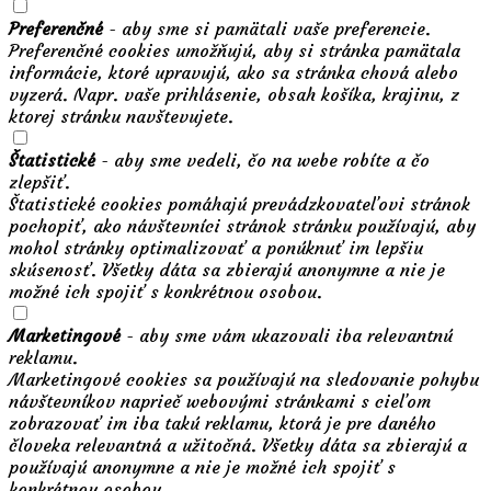
Preferenčné
- aby sme si pamätali vaše preferencie.
Preferenčné cookies umožňujú, aby si stránka pamätala
informácie, ktoré upravujú, ako sa stránka chová alebo
vyzerá. Napr. vaše prihlásenie, obsah košíka, krajinu, z
ktorej stránku navštevujete.
Štatistické
- aby sme vedeli, čo na webe robíte a čo
zlepšiť.
Štatistické cookies pomáhajú prevádzkovateľovi stránok
pochopiť, ako návštevníci stránok stránku používajú, aby
mohol stránky optimalizovať a ponúknuť im lepšiu
skúsenosť. Všetky dáta sa zbierajú anonymne a nie je
možné ich spojiť s konkrétnou osobou.
Marketingové
- aby sme vám ukazovali iba relevantnú
reklamu.
Marketingové cookies sa používajú na sledovanie pohybu
návštevníkov naprieč webovými stránkami s cieľom
zobrazovať im iba takú reklamu, ktorá je pre daného
človeka relevantná a užitočná. Všetky dáta sa zbierajú a
používajú anonymne a nie je možné ich spojiť s
konkrétnou osobou.