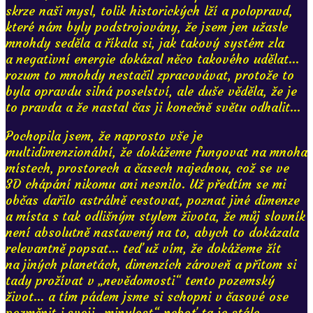
skrze naši mysl, tolik historických lží a polopravd,
které nám byly podstrojovány, že jsem jen užasle
mnohdy seděla a říkala si, jak takový systém zla
a negativní energie dokázal něco takového udělat...
rozum to mnohdy nestačil zpracovávat, protože to
byla opravdu silná poselství, ale duše věděla, že je
to pravda a že nastal čas ji konečně světu odhalit...
Pochopila jsem, že naprosto vše je
multidimenzionální, že dokážeme fungovat na mnoha
místech, prostorech a časech najednou, což se ve
3D chápání nikomu ani nesnilo. Už předtím se mi
občas dařilo astrálně cestovat, poznat jiné dimenze
a místa s tak odlišným stylem života, že můj slovník
není absolutně nastavený na to, abych to dokázala
relevantně popsat... teď už vím, že dokážeme žít
na jiných planetách, dimenzích zároveň a přitom si
tady prožívat v „nevědomosti“ tento pozemský
život... a tím pádem jsme si schopni v časové ose
pozměnit i svoji „minulost“ neboť ta je stále