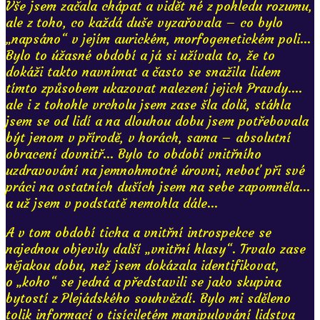
Vše jsem začala chápat a vidět né z pohledu rozumu,
ale z toho, co každá duše vyzařovala – co bylo
„napsáno“ v jejím aurickém, morfogenetickém poli...
Bylo to úžasné období a já si užívala to, že to
dokáži takto navnímat a často se snažila lidem
tímto způsobem ukazovat nalezení jejich Pravdy....
ale i z tohohle vrcholu jsem zase šla dolů, stáhla
jsem se od lidí a na dlouhou dobu jsem potřebovala
být jenom v přírodě, v horách, sama – absolutní
obracení dovnitř... Bylo to období vnitřního
uzdravování na jemnohmotné úrovni, neboť při své
práci na ostatních duších jsem na sebe zapomněla...
a už jsem v podstatě nemohla dále...
A v tom období ticha a vnitřní introspekce se
najednou objevily další „vnitřní hlasy“. Trvalo zase
nějakou dobu, než jsem dokázala identifikovat,
o „koho“ se jedná a představili se jako skupina
bytostí z Plejádského souhvězdí. Bylo mi sděleno
tolik informací o tisíciletém manipulování lidstva