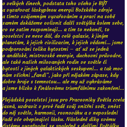
o velkých činech, podstata toho všeho je BÝT
a vyzařovat láskyplnou energii Božského zdroje
a tímto vzájemným vyzařováním a prací na sobě
samém dokážeme ovlivnit další světýlka kolem sebe,
co se zatím rozpomínají... a tím to nekončí, to
poselství se nese dál, do celé galaxie, k jiným
planetám, k jejich civilizacím, k jejich vědomí... jsme
podporováni tolika bytostmi – ať už se jedná
o andělské, mistrovské energie, duchovní průvodce,
ale také našich milovaných rodin ve světle či
bytostí z jiných galaktických seskupení... a tak moc
nám všichni „fandí“, jako při nějakém zápase, kdy
dobro hraje s temnotou... ale my už vyhráváme
a jsme blízko k finálovému triumfálnímu zakončení...
Plejádská poselství jsou pro Pracovníky Světla zcela
jasná, uzdravit v prvé řadě svůj vnitřní svět, vnést
do něj světlo, harmonii, rovnováhu a v neposlední
řadě vše obepínající lásku. Následně díky svému
čistému vyzařování se společně s dalšími Světýlky