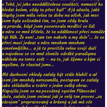
v Tobě, jsi jeho neoddělitelnou součástí, nemusíš ho
hledat kolem, vždy tu přeci byl!“ A já užasla, jaké
klapky jsem měla celou tu dobu na očích, jak moc
jsem byla ovlivněná tím, co jsem vždy brala
za pravdu, když jsem pozorovala modlící se lidi
a něco ve mně křičelo, že ta oddělenost přeci nemůže
být Bůh. Že není „tam ten nahoře a my dole“... že se
přeci musí jednat o něco mnohem mnohem
vznešenějšího... a já to procítila celou svojí duší
a najednou se ve mně zlomilo odvěké paradigma
náhledu na tento svět – na to, jak žijeme a kým si
myslíme, že vlastně jsme...
Mé duchovní vhledy začaly být stále hlubší a ač
jsem jim mnohdy nerozuměla, postupem se začaly
jako skládačka u tvářet v jeden velký obraz.
Napojila jsem se na posvátný systém Plánování
duše, začala jsem vnímat jak je celý ten proces „za
závojem“ propracovaný a krásný a jak má vše