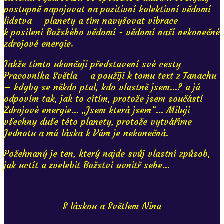
postupně napojovat na pozitivní kolektivní vědomí
lidstva – planety a tím navyšovat vibrace
k posílení Božského vědomí - vědomí naší nekonečné
zdrojové energie.
Takže tímto ukončuji představení své cesty
Pracovníka Světla – a použiji k tomu text z Tanachu
– kdyby se někdo ptal, kdo vlastně jsem...? a já
odpovím tak, jak to cítím, protože jsem součástí
Zdrojové energie... „Jsem která jsem“... Miluji
všechny duše této planety, protože vytváříme
Jednotu a má láska k Vám je nekonečná.
Požehnaný je ten, který najde svůj vlastní způsob,
jak uctít a zvelebit Božství uvnitř sebe...
S láskou a Světlem Nina