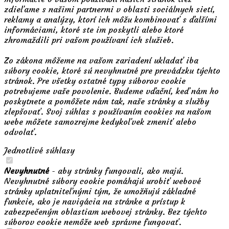
zdieľame s našimi partnermi v oblasti sociálnych sietí,
reklamy a analýzy, ktorí ich môžu kombinovať s ďalšími
informáciami, ktoré ste im poskytli alebo ktoré
zhromaždili pri vašom používaní ich služieb.
Zo zákona môžeme na vašom zariadení ukladať iba
súbory cookie, ktoré sú nevyhnutné pre prevádzku týchto
stránok. Pre všetky ostatné typy súborov cookie
potrebujeme vaše povolenie. Budeme vďační, keď nám ho
poskytnete a pomôžete nám tak, naše stránky a služby
zlepšovať. Svoj súhlas s používaním cookies na našom
webe môžete samozrejme kedykoľvek zmeniť alebo
odvolať.
Jednotlivé súhlasy
Nevyhnutné
- aby stránky fungovali, ako majú.
Nevyhnutné súbory cookie pomáhajú urobiť webové
stránky uplatniteľnými tým, že umožňujú základné
funkcie, ako je navigácia na stránke a prístup k
zabezpečeným oblastiam webovej stránky. Bez týchto
súborov cookie nemôže web správne fungovať.