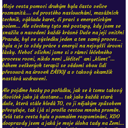
Moje cesta pomoci druhým byla často velice
rozmanitá.... od prostého naslouchání, masážních
technik, výkladu karet, či prací s energetickým
polem... Ale všechny tyto mé postupy, kdy jsem se
snažila o navedení každé krásné Duše na její vnitřní
Pravdu, byl ve výsledku jeden a ten samý proces...
byla a je to vždy práce s energií na nejvyšší úrovni
lásky. Neboť všichni jsme si v rámci léčebného
procesu rovni, nikdo není „léčitel“ ani „klient“...
během veškerých terapií se vědomí obou lidí
přesouvá na úroveň LÁSKY a v takový okamžik
nastává uzdravení.
Ale pojďme hezky po pořádku, jak se k tomu takový
človíček jako já dostane... tak jako každá stará
duše, která stále hledá TO, co ji nějakým způsobem
převyšuje, tak i já si prošla cestou mnoha proměn.
Celá tato cesta byla o pomalém rozpomínání, KDO
doopravdy jsem a jaká je moje úloha tady na Zemi...