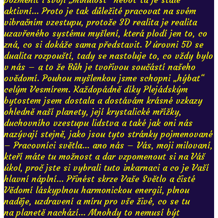
aktivní... Proto je tak důležité pracovat na svém
vibračním vzestupu, protože 3D realita je realita
uzavřeného systému myšlení, která plodí jen to, co
zná, co si dokáže sama představit. V úrovni 5D se
dualita rozpouští, tady se nastoluje to, co vždy bylo
v nás – a to že Bůh je tvořivou součástí našeho
ovědomí. Pouhou myšlenkou jsme schopni „hýbat“
celým Vesmírem. Každopádně díky Plejádským
bytostem jsem dostala a dostávám krásné vzkazy
ohledně naší planety, její krystalické mřížky,
duchovního vzestupu lidstva a také jak oni nás
nazývají stejně, jako jsou tyto stránky pojmenované
– Pracovníci světla... ano nás – Vás, moji milovaní,
kteří máte tu možnost a dar vzpomenout si na Váš
úkol, proč jste si vybrali tuto inkarnaci a co je Vaší
hlavní náplní... Přinést skrze Vaše Světlo a čisté
Vědomí láskyplnou harmonickou energií, plnou
naděje, uzdravení a míru pro vše živé, co se tu
na planetě nachází... Mnohdy to nemusí být