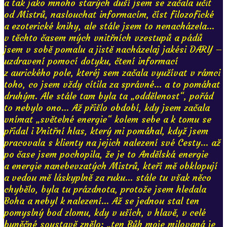
a tak jako mnoho starých duší jsem se začala učit
od Mistrů, naslouchat informacím, číst filozofické
a ezoterické knihy, ale stále jsem to nenacházela...
v těchto časem mých vnitřních vzestupů a pádů
jsem v sobě pomalu a jistě nacházelaj jakési DARY –
uzdravení pomocí dotyku, čtení informací
z aurického pole, kteréj sem začala využívat v rámci
toho, co jsem vždy cítila za správné... a to pomáhat
druhým. Ale stále tam byla ta „oddělenost“, pořád
to nebylo ono... Až přišlo období, kdy jsem začala
vnímat „světelné energie“ kolem sebe a k tomu se
přidal i Vnitřní hlas, který mi pomáhal, když jsem
pracovala s klienty na jejich nalezení své Cesty... až
po čase jsem pochopila, že je to Andělská energie
a energie nanebevzatých Mistrů, kteří mě obklopují
a vedou mě láskyplně za ruku... stále tu však něco
chybělo, byla tu prázdnota, protože jsem hledala
Boha a nebyl k nalezení... Až se jednou stal ten
pomyslný bod zlomu, kdy v uších, v hlavě, v celé
buněčné soustavě znělo: „ten Bůh moje milovaná je