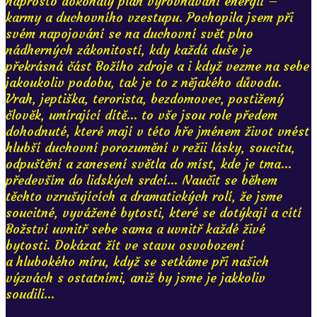
naprosto dokonalý plán vyrovnávání energií –
karmy a duchovního vzestupu. Pochopila jsem při
svém napojování se na duchovní svět plno
nádherných zákonitostí, kdy každá duše je
překrásná část Božího zdroje a i když vezme na sebe
jakoukoliv podobu, tak je to z nějakého důvodu.
Vrah, jeptiška, terorista, bezdomovec, postižený
člověk, umírající dítě... to vše jsou role předem
dohodnuté, které mají v této hře jménem život vnést
hlubší duchovní porozumění v režii lásky, soucitu,
odpuštění a zanesení světla do míst, kde je tma...
především do lidských srdcí... Naučit se během
těchto vzrušujících a dramatických rolí, že jsme
soucitné, vyvážené bytosti, které se dotýkají a cítí
Božství uvnitř sebe sama a uvnitř každé živé
bytosti. Dokázat žít ve stavu osvobození
a hlubokého míru, když se setkáme při našich
výzvách s ostatními, aniž by jsme je jakkoliv
soudili...